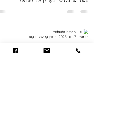
שאלתי אם זה כאב. "פעם כן. אבל היום אני...
Yehuda Israely
7 ביוני 2025
זמן קריאה 1 דקות
סימנים של אהבה
"אני לא יודע אם אני אוהב אותה," הוא אמר את זה כאילו 
עובדה, לא שאלה. אחרי רגע המשיך: "כשהיא כועסת עלי
היא לא שוכחת." "ואתה?" שאלתי....
השאירו פרטים ונחזור :)