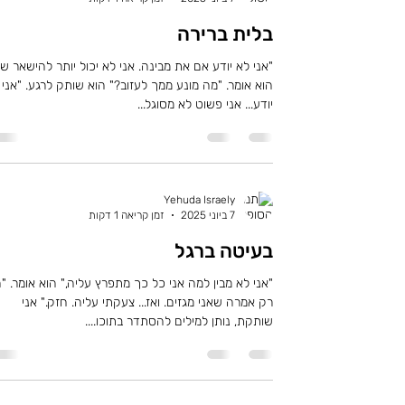
בלית ברירה
"אני לא יודע אם את מבינה. אני לא יכול יותר להישאר שם
הוא אומר. "מה מונע ממך לעזוב?" הוא שותק לרגע. "אני
יודע... אני פשוט לא מסוגל...
Yehuda Israely
7 ביוני 2025
זמן קריאה 1 דקות
בעיטה ברגל
"אני לא מבין למה אני כל כך מתפרץ עליה," הוא אומר. "
רק אמרה שאני מגזים. ואז... צעקתי עליה. חזק." אני
שותקת, נותן למילים להסתדר בתוכו....