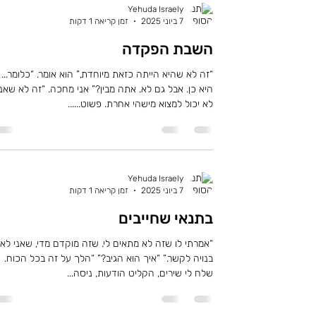
Yehuda Israely
7 ביוני 2025
זמן קריאה 1 דקות
השבת הפקדה
“זה לא שהיא הייתה כזאת מיוחדת,” הוא אומר. “כלומר...
היא כן. אבל גם לא. אתה מבין?” אני מחכה. “זה לא שאני
לא יכול למצוא מישהי אחרת. פשוט......
Yehuda Israely
7 ביוני 2025
זמן קריאה 1 דקות
בתנאי שחייבים
“אמרתי לו שזה לא מתאים לי. שזה מוקדם מדי, שאני לא
בנויה לקשר.” “איך הוא הגיב?” “הלך על זה בכל הכוח.
שלח לי שירים, הקליט הודעות, ניסה...