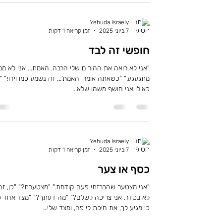
Yehuda Israely
7 ביוני 2025
זמן קריאה 1 דקות
חופשי זה לבד
"אני לא רואה את ההורים שלי הרבה. האמת... אני 
מתגעגע." "כשאתה אומר 'האמת'... זה נשמע כמו וידוי." "כ
כאילו אני חושף משהו שלא...
Yehuda Israely
7 ביוני 2025
זמן קריאה 1 דקות
כסף או צער
"אני מצטער שהברזתי פעם קודמת." "מצטערת?" "כן, זה
לא בסדר. אני צריכה לשלם?" "מה דעתך?" "מצד אחד כן
כי מגיע לך, את חיכת לי פה, ומצד שלי...