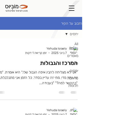
הזבוב על הקיר
יחסים
All
Posts
Yehuda Israely
7 ביוני 2025
זמן קריאה 1 דקות
מאמרים
המרכז והגבולות
חרדה
יחסים
"אני לא מצליחה להבין איפה הגבול שלי," היא אומרת. "מ
זה יותר מדי, מתי זה עדיין בסדר. כל הזמן אני מתבלבלת."
טראומה
"בהקשר למה?" "בעבודה....
חלומות
Yehuda Israely
7 ביוני 2025
זמן קריאה 1 דקות