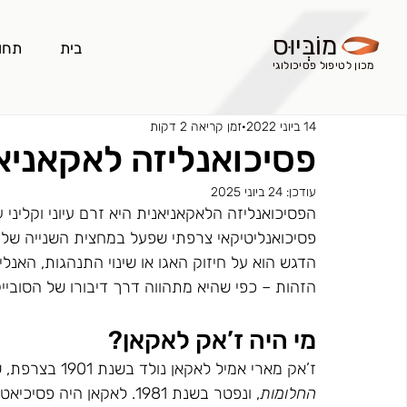
מוֹבְּיוּס
בית
תחו
מכון לטיפול פסיכולוגי
14 ביוני 2022
זמן קריאה 2 דקות
פסיכואנליזה לאקאניא
עודכן:
24 ביוני 2025
הפסיכואנליזה הלאקאניאנית היא זרם עיוני וקליני
הדגש הוא על חיזוק האגו או שינוי התנהגות, האנ
הזהות – כפי שהיא מתהווה דרך דיבורו של הסוביי
מי היה ז’אק לאקאן?
ז’אק מארי אמיל לאקאן נולד בשנת 1901 בצרפת, שנה בלבד לאחר פרסום ספרו המכונן של פרויד 
החלומות
, ונפטר בשנת 1981. לאקאן 