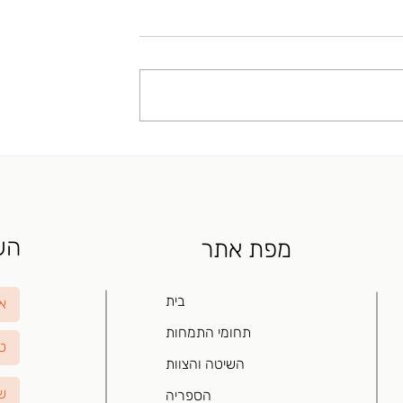
ת
מתח
שבו שני בני זוג בכל
האם אנחנו לוקחים על עצמנו יותר
ת האינדיוידואליות
מידי? האם אנחנו מגזימים בפחדים 
. לעיתים זוג מגיע
יקרה אם לא נעמוד בזמנים? האם
התייעץ איך להיפרד....
אנחנו מפיקים איזה שהוא עונג
מהמהירות,...
השא
מפת אתר
בית
תחומי התמחות
השיטה והצוות
הספריה