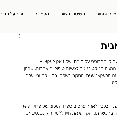
מי התמחות
השיטה והצוות
הספריה
זבוב על הקיר
נית
 עמוק, המבוסס על תורתו של ז’אק לאקאן – 
פסיכואנליטיקאי צרפתי שפעל במחצית השנייה של המאה ה־20. בניגוד לגישות טיפוליות אחרות, שבהן 
ליזה הלאקאניאנית עוסקת בשפה, בתשוקה ובשאלת 
קט.
פשר 
היה פסיכיאטר בהכשרתו, והקדיש את חייו ללמידה אינטנסיבית, 