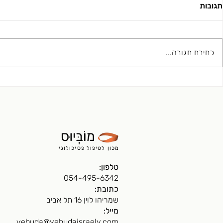
פרידה ונפרדו
תגובות
נפרדות הוא מצב 
זאת לא מאבדים א
שלהם בתוך הקשר
כתיבת תגובה...
לטיפול על מנת ל
סיפור מהקליניקה על ההבדל בין
פסיכותרפיה לפסיכואנליזה
מוֹבְּיוּס
מכון לטיפול פסיכולוגי
טלפון:
054-495-6342
כתובת:
שמריהו לוין 16 תל אביב
מייל:
yehuda@yehudaisraely.com