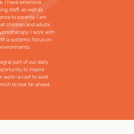
e. I have extensive 
ng staff, as well as 
nce to parents. I am 
at children and adults 
pnotherapy. I work with 
th a systemic focus on 
environments.
egral part of our daily 
pportunity to inspire 
ner work—a roof to work 
ich to look far ahead.