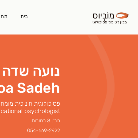
מוֹבְּיוּס
בית
תחו
מכון לטיפול פסיכולוגי
נועה שדה
oa Sadeh
פסיכולוגית חינוכית מומחי
cational psychologist
תר"ן 8 רחובות
054-669-2922