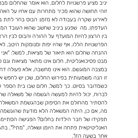
יניב מציע פרשנויות לחלום. הוא אומר שהחלום מ
זוהי תחושה שהוא מכיר מתחרות עם אחיו על הא
לאירוע שקרה בעבודה לא מזמן: הבוס בחר לתת בו
העדפתו, מה  שפגע ביניב שחשב שהוא העובד המוע
בין הרצון להיות המועדף על ההורה והבוס לבין הרצ
הפרשנויות הללו, אף שהיו יפות ומנומקות היטב, ל
ההנחה שחלום הוא תיאור של מציאות, למשל: "אני 
מבט פסיכואנליטית, חלום אינו מתאר מציאות וגם
במצבה המוגשם. הוא אינו מחשבה, אלא פעולה דחפ
זו הנה משמעותית בפירוש החלום, שכן יש לחפש א
כשמדובר בסיוט. כך למשל, חלום שבו בית הספר ע
לברוח, יכול להיות למעשה הגשמה של משאלה שהמ
להסתיר מהחולם את הסיפוק שבהגשמת המשאלה. 
מה, אם כן, היתה המשאלה הלא מודעת שהוגשמה ב
תפקידו של חבר הילדות בחלום? הפגישה הסתיימה
האנליטיקאית פתחה את היומן ושאלה, "מתי?", בתגו
אחר בשעה הזו".