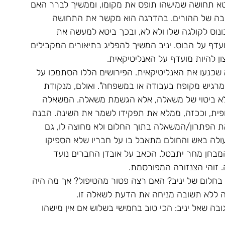
בטא תחושה שמישהו תופס את מקומו, וממשיך לברר האם 
הבה של ההורים. בהדרגה הוא מקשר את התחושה 
נוס לקולגה שלו ולא לא, ובכך ביטא למעשה את 
דף על הבוס. יניב המשיך להפליג בתיאורים המקבילים 
ון להיות מועדף על האנליטיקאית.
א שכנעו את האנליטיקאית. הפירושים הללו הסתמכו על 
מרגיש מקופח בעבודה או במשפחה". ואולם, מנקודת 
 לא ביטוי של משאלה, אלא הגשמת משאלה. המשאלה 
ית, וככזה, ממלא את תפקידו לשמר את השינה. הבנה 
ת הפתרון/המשאלה בתוך החלום ולא מחוצה לו, גם 
ולה באש והחולם מתאבל בו על חבריו שלא הספיקו 
בחן מחר יתבטל. הכאב על אובדן החברים נועד 
זוהי הצנזורה המפורסמת.
חלום של יניב? האם רצה פטור מהטיפול? אך מה היה 
 ללא תשובה מניחה את הדעת לשאלה זו. 
בה שאל יניב: הכי טוב בחמישי בשלוש אם אין מישהו 