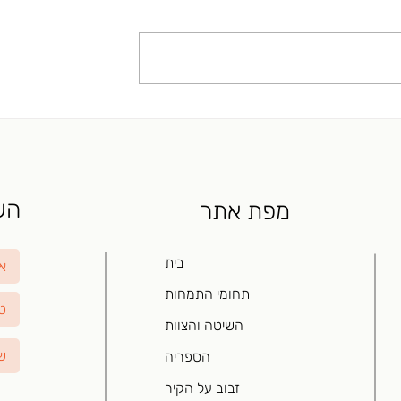
נפרדות הוא מצב שבו שני בני זוג בכ
זאת לא מאבדים את האינדיוידואליות
שלהם בתוך הקשר. לעיתים זוג מגיע
לטיפול על מנת להתייעץ איך להיפרד..
יקה על ההבדל בין
פסיכואנליזה
השא
מפת אתר
בית
תחומי התמחות
השיטה והצוות
הספריה
זבוב על הקיר