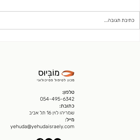
כתיבת תגובה...
פסיכואנליזה לאקאניאנית
סיפור מהקלינ
פסיכותרפיה ל
מוֹבְּיוּס
מכון לטיפול פסיכולוגי
טלפון:
054-495-6342
כתובת:
שמריהו לוין 16 תל אביב
מייל:
yehuda@yehudaisraely.com