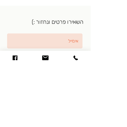
השאירו פרטים ונחזור :)
אני מאשר/ת כי קראתי את מדיניות
הפרטיות ואני מסכים/ה לשמירת
הפרטים לצורך טיפול בפנייתי.
מדיניות
פרטיות
שליחה